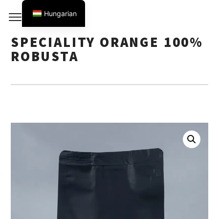
Ugrás
Hungarian
a
German
tartalomhoz
SPECIALITY ORANGE 100%
English
ROBUSTA