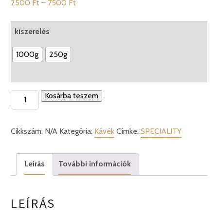
Ártartomány:
2500
Ft
–
7500
Ft
2500 Ft
-
kiszerelés
7500 Ft
1000g
250g
SPECIALITY
Kosárba teszem
ORANGE
100%
Cikkszám:
N/A
Kategória:
Kávék
Címke:
SPECIALITY
Robusta
mennyiség
Leírás
További információk
LEÍRÁS