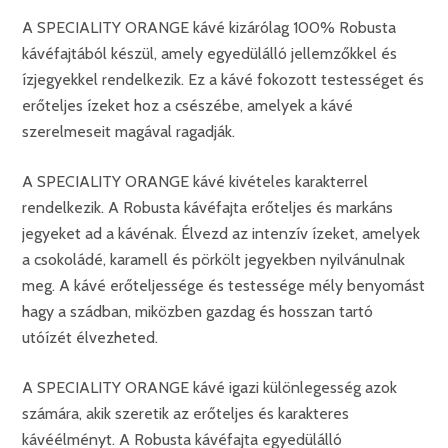
A SPECIALITY ORANGE kávé kizárólag 100% Robusta
kávéfajtából készül, amely egyedülálló jellemzőkkel és
ízjegyekkel rendelkezik. Ez a kávé fokozott testességet és
erőteljes ízeket hoz a csészébe, amelyek a kávé
szerelmeseit magával ragadják.
A SPECIALITY ORANGE kávé kivételes karakterrel
rendelkezik. A Robusta kávéfajta erőteljes és markáns
jegyeket ad a kávénak. Élvezd az intenzív ízeket, amelyek
a csokoládé, karamell és pörkölt jegyekben nyilvánulnak
meg. A kávé erőteljessége és testessége mély benyomást
hagy a szádban, miközben gazdag és hosszan tartó
utóízét élvezheted.
A SPECIALITY ORANGE kávé igazi különlegesség azok
számára, akik szeretik az erőteljes és karakteres
kávéélményt. A Robusta kávéfajta egyedülálló