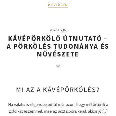
BŐVEBBEN
2026.07.16.
KÁVÉPÖRKÖLŐ ÚTMUTATÓ –
A PÖRKÖLÉS TUDOMÁNYA ÉS
MŰVÉSZETE
✻
MI AZ A KÁVÉPÖRKÖLÉS?
Ha valaha is elgondolkodtál már azon, hogy mi történik a
zöld kávészemmel, mire az asztalodra kerül, akkor jó [...]