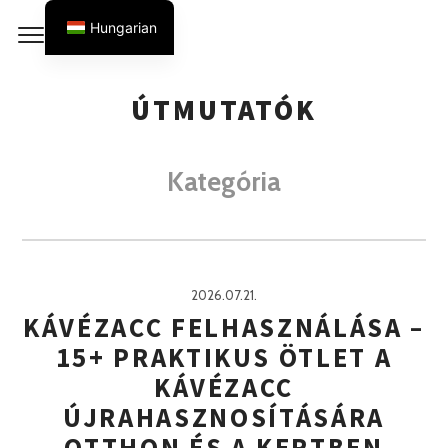
Ugrás
Hungarian
a
German
tartalomhoz
English
ÚTMUTATÓK
Kategória
2026.07.21.
KÁVÉZACC FELHASZNÁLÁSA –
15+ PRAKTIKUS ÖTLET A
KÁVÉZACC
ÚJRAHASZNOSÍTÁSÁRA
OTTHON ÉS A KERTBEN