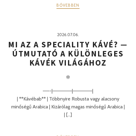
BŐVEBBEN
2026.07.06.
MI AZ A SPECIALITY KÁVÉ? —
ÚTMUTATÓ A KÜLÖNLEGES
KÁVÉK VILÁGÁHOZ
✻
——-|—————–|—————–|
| **Kávébab** | Többnyire Robusta vagy alacsony
minőségű Arabica | Kizárólag magas minőségű Arabica |
| [...]