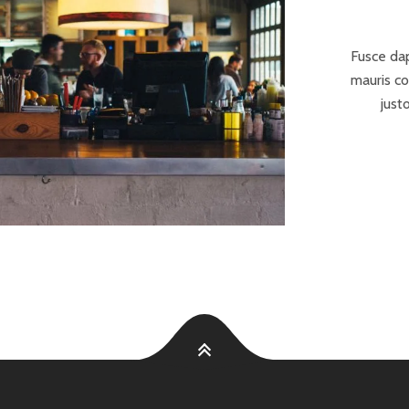
Fusce dap
mauris c
justo