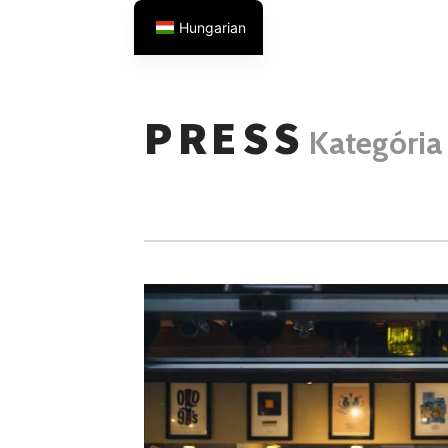
Hungarian
German
Ugrás
English
a
PRESS
Kategória
tartalomhoz