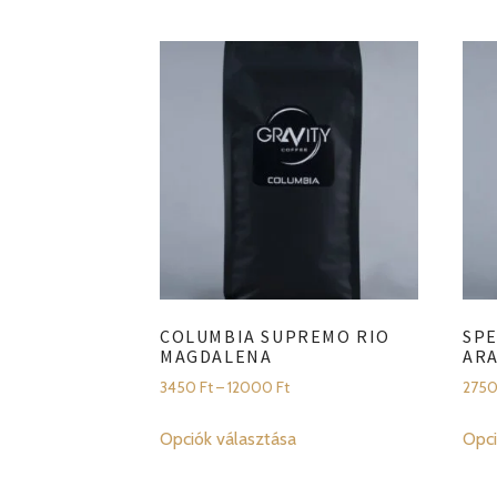
COLUMBIA SUPREMO RIO
SPE
MAGDALENA
AR
Ártartomány:
3450
Ft
–
12000
Ft
275
3450 Ft
Ennek
-
Opciók választása
Opci
a
12000 Ft
terméknek