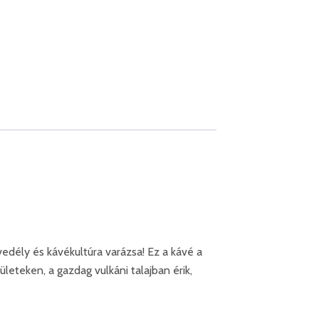
edély és kávékultúra varázsa! Ez a kávé a
leteken, a gazdag vulkáni talajban érik,