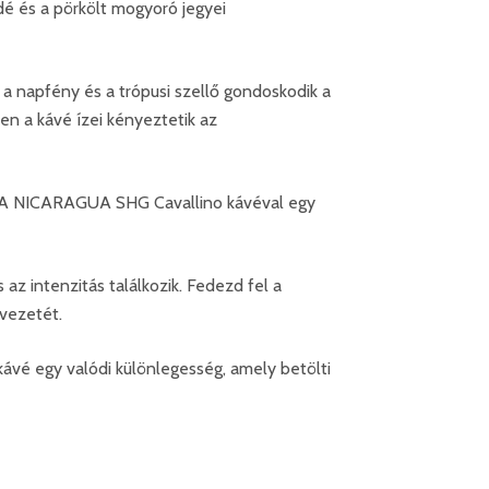
é és a pörkölt mogyoró jegyei
a napfény és a trópusi szellő gondoskodik a
en a kávé ízei kényeztetik az
gát. A NICARAGUA SHG Cavallino kávéval egy
az intenzitás találkozik. Fedezd fel a
lvezetét.
ávé egy valódi különlegesség, amely betölti