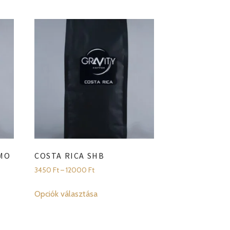
MO
COSTA RICA SHB
Ártartomány:
3450
Ft
–
12000
Ft
3450 Ft
Ennek
-
Opciók választása
a
12000 Ft
terméknek
több