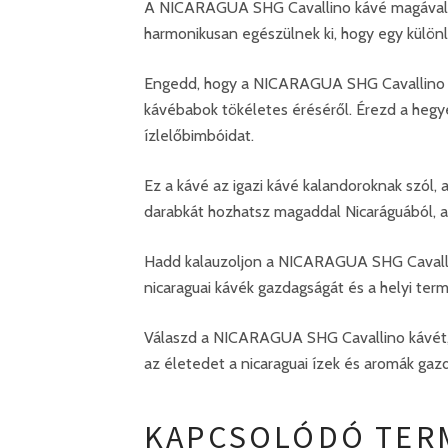
A NICARAGUA SHG Cavallino kávé magával ra
harmonikusan egészülnek ki, hogy egy külö
Engedd, hogy a NICARAGUA SHG Cavallino káv
kávébabok tökéletes éréséről. Érezd a hegye
ízlelőbimbóidat.
Ez a kávé az igazi kávé kalandoroknak szól,
darabkát hozhatsz magaddal Nicaráguából, a
Hadd kalauzoljon a NICARAGUA SHG Cavallino 
nicaraguai kávék gazdagságát és a helyi ter
Válaszd a NICARAGUA SHG Cavallino kávét, é
az életedet a nicaraguai ízek és aromák gaz
KAPCSOLÓDÓ TER