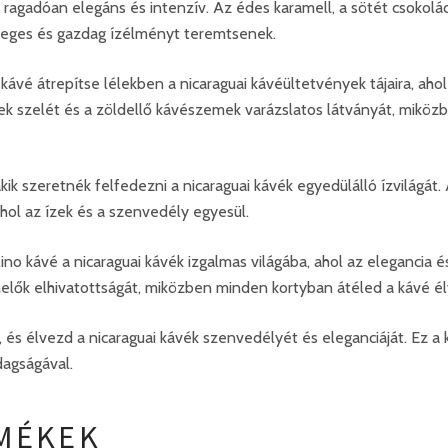
gadóan elegáns és intenzív. Az édes karamell, a sötét csokolád
nleges és gazdag ízélményt teremtsenek.
é átrepítse lélekben a nicaraguai kávéültetvények tájaira, ahol 
k szelét és a zöldellő kávészemek varázslatos látványát, miközb
 akik szeretnék felfedezni a nicaraguai kávék egyedülálló ízvilá
hol az ízek és a szenvedély egyesül.
kávé a nicaraguai kávék izgalmas világába, ahol az elegancia és 
melők elhivatottságát, miközben minden kortyban átéled a kávé é
s élvezd a nicaraguai kávék szenvedélyét és eleganciáját. Ez a k
dagságával.
MÉKEK