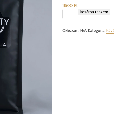
11500
Ft
NICARAGUA
Kosárba teszem
SHG
Cavallino
Cikkszám:
N/A
Kategória:
Káv
mennyiség