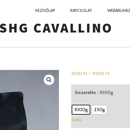
ELSŐDLEGES
KEZDŐLAP
KAPCSOLAT
WEBÁRUHÁ
NAVIGÁCIÓ
SHG CAVALLINO
Ártartomá
3250
Ft
–
11500
Ft
3250 Ft
-
kiszerelés
: 1000g
11500 Ft
1000g
250g
Törlés