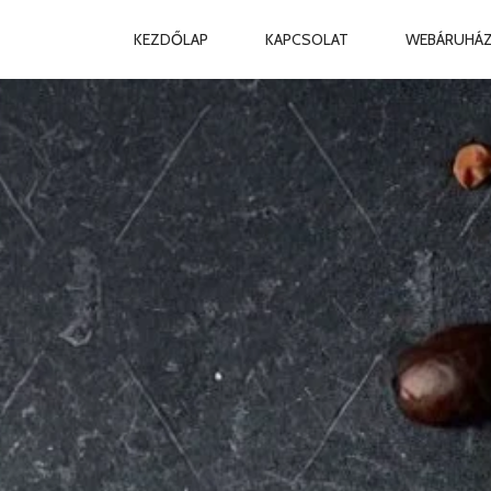
ELSŐDLEGES
KEZDŐLAP
KAPCSOLAT
WEBÁRUHÁ
NAVIGÁCIÓ